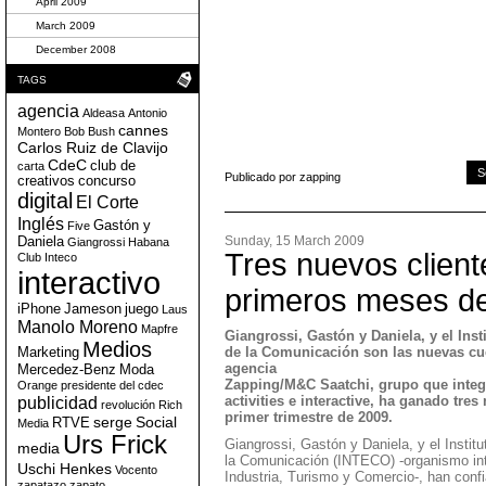
April 2009
March 2009
December 2008
TAGS
agencia
Aldeasa
Antonio
cannes
Montero
Bob
Bush
Carlos Ruiz de Clavijo
CdeC
club de
carta
S
Publicado por zapping
creativos
concurso
digital
El Corte
Inglés
Gastón y
Five
Sunday, 15 March 2009
Daniela
Giangrossi
Habana
Tres nuevos client
Club
Inteco
interactivo
primeros meses de
iPhone
Jameson
juego
Laus
Manolo Moreno
Mapfre
Giangrossi, Gastón y Daniela, y el Ins
Medios
Marketing
de la Comunicación son las nuevas cu
agencia
Mercedez-Benz
Moda
Zapping/M&C Saatchi, grupo que integr
Orange
presidente del cdec
publicidad
activities e interactive, ha ganado tres
revolución
Rich
primer trimestre de 2009.
serge
Social
RTVE
Media
Urs Frick
Giangrossi, Gastón y Daniela, y el Instit
media
la Comunicación (INTECO) -organismo inte
Uschi Henkes
Vocento
Industria, Turismo y Comercio-, han confi
zapatazo
zapato