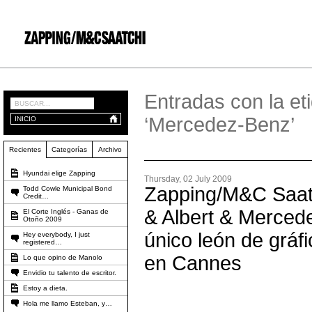
Entradas con la et
‘Mercedez-Benz’
INICIO
Recientes
Categorías
Archivo
Hyundai elige Zapping
Thursday, 02 July 2009
Zapping/M&C Saatc
Todd Cowle Municipal Bond
Credit…
& Albert & Merced
El Corte Inglés - Ganas de
Otoño 2009
único león de gráf
Hey everybody, I just
registered…
en Cannes
Lo que opino de Manolo
Envidio tu talento de escritor.
Estoy a dieta.
Hola me llamo Esteban, y…