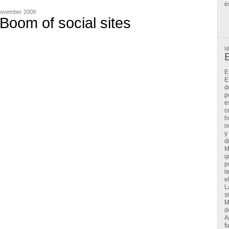
e
November 2009
Boom of social sites
M
E
E
E
d
p
e
c
h
n
y
d
M
q
p
l
e
L
s
M
d
A
f