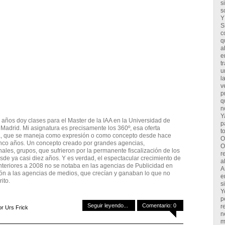
s
s
Y
S
c
q
a
e
t
u
l
v
p
q
n
Y
 años doy clases para el Master de la IAA en la Universidad de
p
 Madrid. Mi asignatura es precisamente los 360º, esa oferta
t
a, que se maneja como expresión o como concepto desde hace
O
inco años. Un concepto creado por grandes agencias,
O
nales, grupos, que sufrieron por la permanente fiscalización de los
r
esde ya casi diez años. Y es verdad, el espectacular crecimiento de
a
nteriores a 2008 no se notaba en las agencias de Publicidad en
A
n a las agencias de medios, que crecían y ganaban lo que no
e
ito.
s
Y
p
Seguir leyendo...
Comentario: 0
r
or Urs Frick
n
m