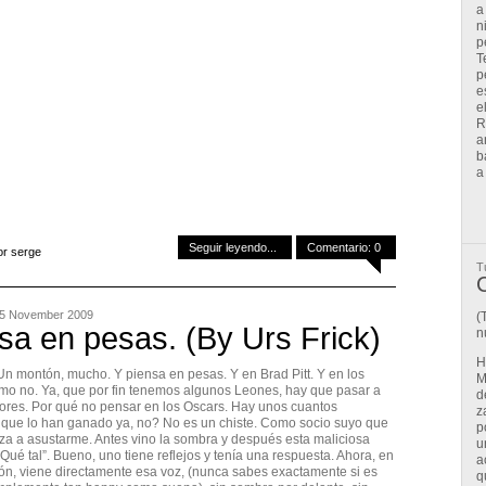
a
n
p
T
p
e
e
R
a
b
a
Seguir leyendo...
Comentario: 0
or serge
T
C
05 November 2009
(
sa en pesas. (By Urs Frick)
n
H
 Un montón, mucho. Y piensa en pesas. Y en Brad Pitt. Y en los
M
mo no. Ya, que por fin tenemos algunos Leones, hay que pasar a
d
res. Por qué no pensar en los Oscars. Hay unos cuantos
z
que lo han ganado ya, no? No es un chiste. Como socio suyo que
p
za a asustarme. Antes vino la sombra y después esta maliciosa
u
Qué tal”. Bueno, uno tiene reflejos y tenía una respuesta. Ahora, en
a
n, viene directamente esa voz, (nunca sabes exactamente si es
q