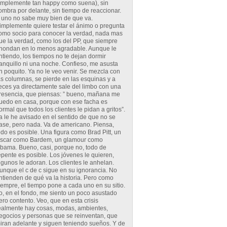
implemente tan happy como suena), sin
ombra por delante, sin tiempo de reaccionar.
 uno no sabe muy bien de que va.
implemente quiere testar el ánimo o pregunta
omo socio para conocer la verdad, nada mas
ue la verdad, como los del PP, que siempre
hondan en lo menos agradable. Aunque le
ntiendo, los tiempos no te dejan dormir
ranquillo ni una noche. Confieso, me asusta
n poquito. Ya no le veo venir. Se mezcla con
as columnas, se pierde en las esquinas y a
eces ya directamente sale del limbo con una
resencia, que piensas: ” bueno, mañana me
uedo en casa, porque con ese facha es
ormal que todos los clientes le pidan a gritos”.
a le he avisado en el sentido de que no se
ase, pero nada. Va de americano. Piensa,
odo es posible. Una figura como Brad Pitt, un
scar como Bardem, un glamour como
bama. Bueno, casi, porque no, todo de
epente es posible. Los jóvenes le quieren,
lgunos le adoran. Los clientes le anhelan.
unque el c de c sigue en su ignorancia. No
ntienden de qué va la historia. Pero como
iempre, el tiempo pone a cada uno en su sitio.
o, en el fondo, me siento un poco asustado
ero contento. Veo, que en esta crisis
ealmente hay cosas, modas, ambientes,
egocios y personas que se reinventan, que
iran adelante y siguen teniendo sueños. Y de