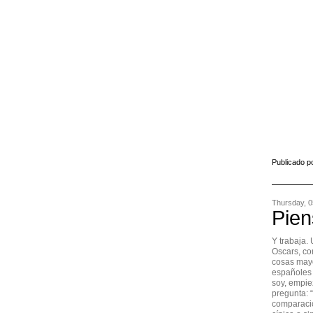
Publicado p
Thursday, 
Pien
Y trabaja.
Oscars, co
cosas mayo
españoles 
soy, empie
pregunta: “
comparació