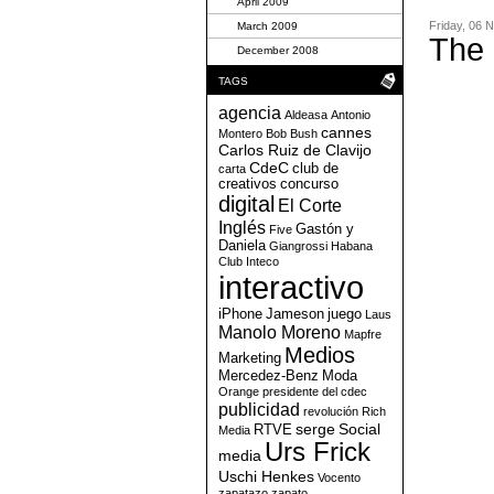
April 2009
Friday, 06 
March 2009
The 
December 2008
TAGS
agencia
Aldeasa
Antonio
cannes
Montero
Bob
Bush
Carlos Ruiz de Clavijo
CdeC
club de
carta
creativos
concurso
digital
El Corte
Inglés
Gastón y
Five
Daniela
Giangrossi
Habana
Club
Inteco
interactivo
iPhone
Jameson
juego
Laus
Manolo Moreno
Mapfre
Medios
Marketing
Mercedez-Benz
Moda
Orange
presidente del cdec
publicidad
revolución
Rich
serge
Social
RTVE
Media
Urs Frick
media
Uschi Henkes
Vocento
zapatazo
zapato