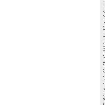
n
p
d
M
A
t
l
e
t
m
t
a
h
C
m
q
l
t
e
t
t
u
s
g
R
h
p
P
¿