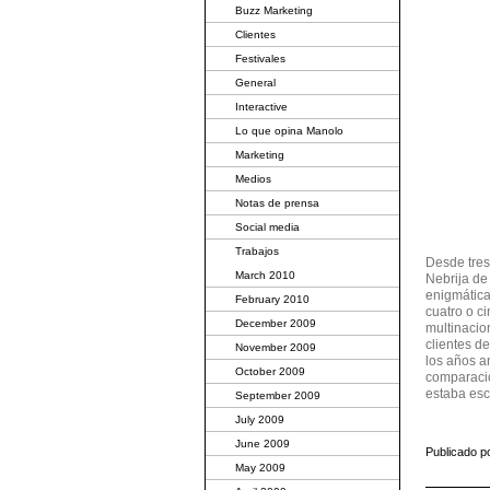
Buzz Marketing
Clientes
Festivales
General
Interactive
Lo que opina Manolo
Marketing
Medios
Notas de prensa
Social media
Trabajos
Desde tres
March 2010
Nebrija de
enigmátic
February 2010
cuatro o c
December 2009
multinacio
clientes d
November 2009
los años a
October 2009
comparació
estaba escr
September 2009
July 2009
June 2009
Publicado p
May 2009