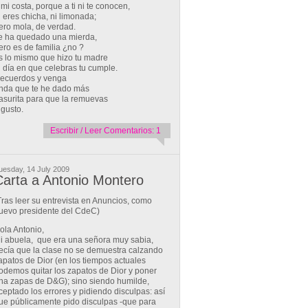
 mi costa, porque a ti ni te conocen,
i eres chicha, ni limonada;
ero mola, de verdad.
e ha quedado una mierda,
ero es de familia ¿no ?
s lo mismo que hizo tu madre
l día en que celebras tu cumple.
ecuerdos y venga
nda que te he dado más
asurita para que la remuevas
 gusto.
Escribir / Leer Comentarios: 1
uesday, 14 July 2009
arta a Antonio Montero
Tras leer su entrevista en Anuncios, como
uevo presidente del CdeC)
ola Antonio,
i abuela, que era una señora muy sabia,
ecía que la clase no se demuestra calzando
apatos de Dior (en los tiempos actuales
odemos quitar los zapatos de Dior y poner
na zapas de D&G); sino siendo humilde,
ceptado los errores y pidiendo disculpas: así
ue públicamente pido disculpas -que para