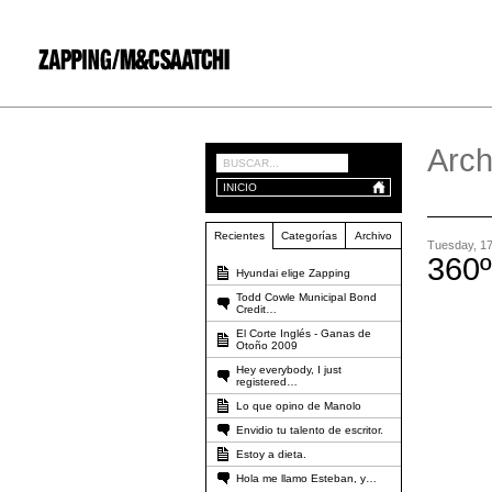
Arch
INICIO
Recientes
Categorías
Archivo
Tuesday, 1
360º
Hyundai elige Zapping
Todd Cowle Municipal Bond
Credit…
El Corte Inglés - Ganas de
Otoño 2009
Hey everybody, I just
registered…
Lo que opino de Manolo
Envidio tu talento de escritor.
Estoy a dieta.
Hola me llamo Esteban, y…