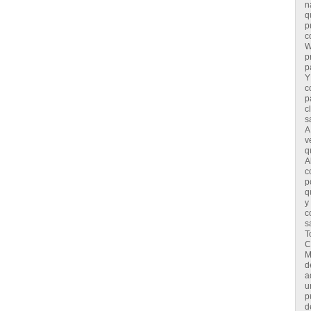
n
q
p
c
W
p
p
Y
c
p
c
s
A
v
q
A
c
p
q
y
c
s
T
C
M
d
a
u
p
d