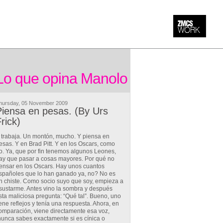
Lo que opina Manolo
hursday, 05 November 2009
iensa en pesas. (By Urs
rick)
 trabaja. Un montón, mucho. Y piensa en
esas. Y en Brad Pitt. Y en los Oscars, como
o. Ya, que por fin tenemos algunos Leones,
ay que pasar a cosas mayores. Por qué no
ensar en los Oscars. Hay unos cuantos
spañoles que lo han ganado ya, no? No es
n chiste. Como socio suyo que soy, empieza a
sustarme. Antes vino la sombra y después
sta maliciosa pregunta: “Qué tal”. Bueno, uno
iene reflejos y tenía una respuesta. Ahora, en
omparación, viene directamente esa voz,
nunca sabes exactamente si es cínica o