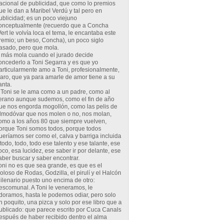
acional de publicidad, que como lo premios
ue le dan a Maribel Verdú y tal pero en
ublicidad; es un poco viejuno
onceptualmente (recuerdo que a Concha
ert le volvía loca el tema, le encantaba este
remio; un beso, Concha), un poco siglo
asado, pero que mola.
 más mola cuando el jurado decide
oncederlo a Toni Segarra y es que yo
articularmente amo a Toni, profesionalmente,
laro, que ya para amarle de amor tiene a su
anta.
 Toni se le ama como a un padre, como al
erano aunque sudemos, como el fin de año
ue nos engorda mogollón, como las pelis de
lmodóvar que nos molen o no, nos molan,
omo a los años 80 que siempre vuelven,
orque Toni somos todos, porque todos
ueríamos ser como el, calva y barriga incluida
 todo, todo, todo ese talento y ese talante, ese
oco, esa lucidez, ese saber ir por delante, ese
aber buscar y saber encontrar.
oni no es que sea grande, es que es el
oloso de Rodas, Godzilla, el pirulí y el Halcón
ilenario puesto uno encima de otro:
escomunal. A Toni le veneramos, le
doramos, hasta le podemos odiar, pero solo
n poquito, una pizca y solo por ese libro que a
ublicado: que parece escrito por Cuca Canals
espués de haber recibido dentro el alma