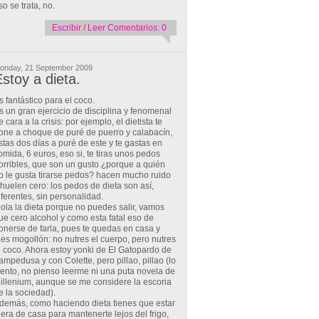
so se trata, no.
Escribir / Leer Comentarios: 0
onday, 21 September 2009
stoy a dieta.
s fantástico para el coco.
s un gran ejercicio de disciplina y fenomenal
e cara a la crisis: por ejemplo, el dietista te
one a choque de puré de puerro y calabacín,
stas dos días a puré de este y te gastas en
omida, 6 euros, eso si, te tiras unos pedos
orribles, que son un gusto ¿porque a quién
o le gusta tirarse pedos? hacen mucho ruido
 huelen cero: los pedos de dieta son así,
iferentes, sin personalidad.
ola la dieta porque no puedes salir, vamos
ue cero alcohol y como esta fatal eso de
onerse de farla, pues te quedas en casa y
ees mogollón: no nutres el cuerpo, pero nutres
l coco. Ahora estoy yonki de El Gatopardo de
ampedusa y con Colette, pero pillao, pillao (lo
iento, no pienso leerme ni una puta novela de
illenium, aunque se me considere la escoria
e la sociedad).
demás, como haciendo dieta tienes que estar
uera de casa para mantenerte lejos del frigo,