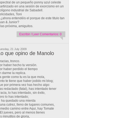
spectral de un pequeño ponny azul celeste
artirizado en una sesión de exorcismo en un
olígono industrial de Sabadell.
elicidades, Toni
 ¿ahora entendéis el porque de este titulo tan
uan & Junior?
 las próxima, amiguitos.
Escribir / Leer Comentarios: 0
uesday, 21 July 2009
Lo que opino de Manolo
racias, tronco.
or haber hecho tu versión.
or haber perdido el tiempo
n darme la replica.
a gente como tu es la que mola,
anto te tiene que haber jodido mi blog;
ue por primera vez has hecho algo:
as redactado (fatal), has intentado tener
racia, lo has intentado, sin éxito,
ero lo has intentado;
e ha quedado una mierda
 una cutrez, lleno de lugares comunes,
 medio camino entre Aqui, hay Tomate
 El jueves, pero al menos tienes
us minutitos de gloria,