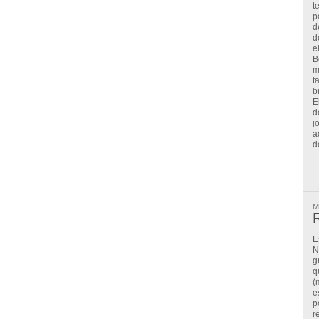
t
p
d
d
e
B
m
t
b
E
d
j
a
d
M
R
E
N
g
q
(
e
p
r