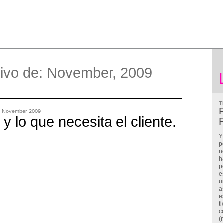
ivo de: November, 2009
T
P
7 November 2009
 y lo que necesita el cliente.
F
Y
p
n
h
p
e
u
a
e
t
c
(