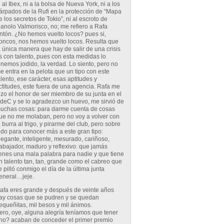
i al Ibex, ni a la bolsa de Nueva York, ni a los
árpados de la Rufi en la protección de “Mapa
e los secretos de Tokio”, ni al escroto de
anolo Valmorisco, no; me refiero a Rafa
ntón. ¿No hemos vuelto locos? pues si,
roncos, nos hemos vuelto locos. Resulta que
a única manera que hay de salir de una crisis
s con talento, pues con esta medidas lo
enemos jodido, la verdad. Lo siento, pero no
e entra en la pelota que un tipo con este
alento, ese carácter, esas aptitudes y
ctitudes, este fuera de una agencia. Rafa me
izo el honor de ser miembro de su junta en el
deC y se lo agradezco un huevo, me sirvió de
uchas cosas: para darme cuenta de cosas
ue no me molaban, pero no voy a volver con
a burra al trigo, y pirarme del club, pero sobre
odo para conocer más a este gran tipo:
legante, inteligente, mesurado, cariñoso,
rabajador, maduro y reflexivo: que jamás
ienes una mala palabra para nadie y que tiene
n talento tan, tan, grande como el cabreo que
e pilló conmigo el día de la última junta
eneral…jeje.
afa eres grande y después de veinte años
ay cosas que se pudren y se quedan
equeñitas, mil besos y mil ánimos.
ero, oye, alguna alegría teníamos que tener
no? acaban de conceder el primer premio