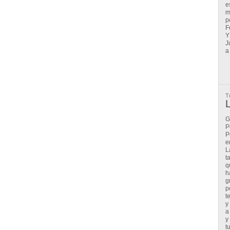
e
m
p
F
Y
J
a
T
G
P
P
e
L
t
q
h
g
p
t
y
a
y
t