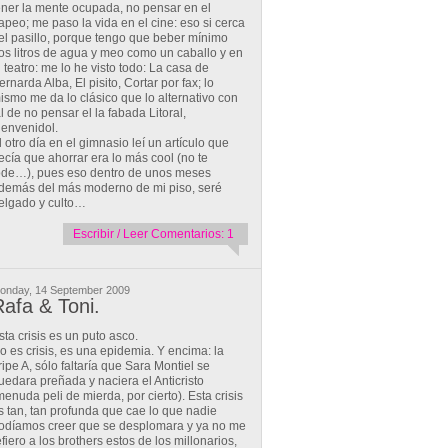
ener la mente ocupada, no pensar en el
apeo; me paso la vida en el cine: eso si cerca
el pasillo, porque tengo que beber mínimo
os litros de agua y meo como un caballo y en
l teatro: me lo he visto todo: La casa de
ernarda Alba, El pisito, Cortar por fax; lo
ismo me da lo clásico que lo alternativo con
al de no pensar el la fabada Litoral,
ienvenidol.
l otro día en el gimnasio leí un artículo que
ecía que ahorrar era lo más cool (no te
ode…), pues eso dentro de unos meses
demás del más moderno de mi piso, seré
elgado y culto…
Escribir / Leer Comentarios: 1
onday, 14 September 2009
afa & Toni.
sta crisis es un puto asco.
o es crisis, es una epidemia. Y encima: la
ripe A, sólo faltaría que Sara Montiel se
uedara preñada y naciera el Anticristo
menuda peli de mierda, por cierto). Esta crisis
s tan, tan profunda que cae lo que nadie
odíamos creer que se desplomara y ya no me
efiero a los brothers estos de los millonarios,