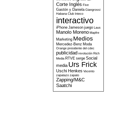
Corte Inglés
Five
Gastón y Daniela
Giangrossi
Habana Club
Inteco
interactivo
iPhone
Jameson
juego
Laus
Manolo Moreno
Mapfre
Medios
Marketing
Mercedez-Benz
Moda
Orange
presidente del cdec
publicidad
revolución
Rich
Social
RTVE
serge
Media
Urs Frick
media
Uschi Henkes
Vocento
zapatazo
zapato
Zapping/M&C
Saatchi