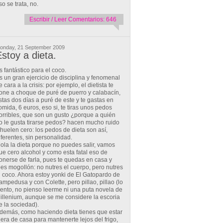
so se trata, no.
Escribir / Leer Comentarios: 646
onday, 21 September 2009
stoy a dieta.
s fantástico para el coco.
s un gran ejercicio de disciplina y fenomenal
e cara a la crisis: por ejemplo, el dietista te
one a choque de puré de puerro y calabacín,
stas dos días a puré de este y te gastas en
omida, 6 euros, eso si, te tiras unos pedos
orribles, que son un gusto ¿porque a quién
o le gusta tirarse pedos? hacen mucho ruido
 huelen cero: los pedos de dieta son así,
iferentes, sin personalidad.
ola la dieta porque no puedes salir, vamos
ue cero alcohol y como esta fatal eso de
onerse de farla, pues te quedas en casa y
ees mogollón: no nutres el cuerpo, pero nutres
l coco. Ahora estoy yonki de El Gatopardo de
ampedusa y con Colette, pero pillao, pillao (lo
iento, no pienso leerme ni una puta novela de
illenium, aunque se me considere la escoria
e la sociedad).
demás, como haciendo dieta tienes que estar
uera de casa para mantenerte lejos del frigo,