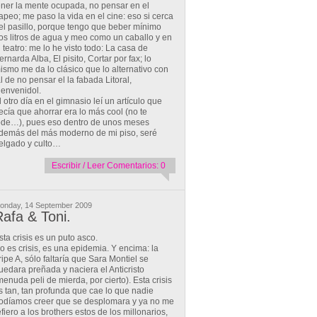
ener la mente ocupada, no pensar en el
apeo; me paso la vida en el cine: eso si cerca
el pasillo, porque tengo que beber mínimo
os litros de agua y meo como un caballo y en
l teatro: me lo he visto todo: La casa de
ernarda Alba, El pisito, Cortar por fax; lo
ismo me da lo clásico que lo alternativo con
al de no pensar el la fabada Litoral,
ienvenidol.
l otro día en el gimnasio leí un artículo que
ecía que ahorrar era lo más cool (no te
ode…), pues eso dentro de unos meses
demás del más moderno de mi piso, seré
elgado y culto…
Escribir / Leer Comentarios: 0
onday, 14 September 2009
afa & Toni.
sta crisis es un puto asco.
o es crisis, es una epidemia. Y encima: la
ripe A, sólo faltaría que Sara Montiel se
uedara preñada y naciera el Anticristo
menuda peli de mierda, por cierto). Esta crisis
s tan, tan profunda que cae lo que nadie
odíamos creer que se desplomara y ya no me
efiero a los brothers estos de los millonarios,