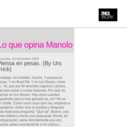
Lo que opina Manolo
hursday, 05 November 2009
iensa en pesas. (By Urs
rick)
 trabaja. Un montón, mucho. Y piensa en
esas. Y en Brad Pitt. Y en los Oscars, como
o. Ya, que por fin tenemos algunos Leones,
ay que pasar a cosas mayores. Por qué no
ensar en los Oscars. Hay unos cuantos
spañoles que lo han ganado ya, no? No es
n chiste. Como socio suyo que soy, empieza a
sustarme. Antes vino la sombra y después
sta maliciosa pregunta: “Qué tal”. Bueno, uno
iene reflejos y tenía una respuesta. Ahora, en
omparación, viene directamente esa voz,
nunca sabes exactamente si es cínica o