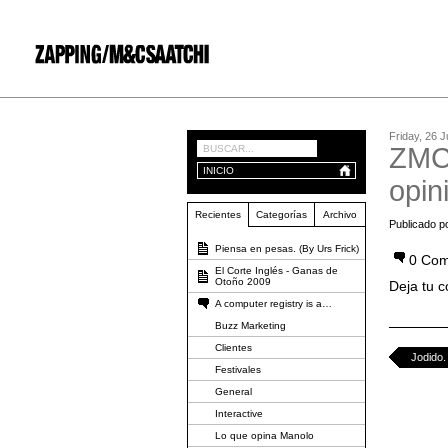
Friday, 26 
ZMCS
INICIO
opin
Recientes
Categorías
Archivo
Publicado p
Piensa en pesas. (By Urs Frick)
0 Com
El Corte Inglés - Ganas de
Otoño 2009
Deja tu 
A computer registry is a…
Buzz Marketing
Clientes
Jodido.
Festivales
General
Interactive
Lo que opina Manolo