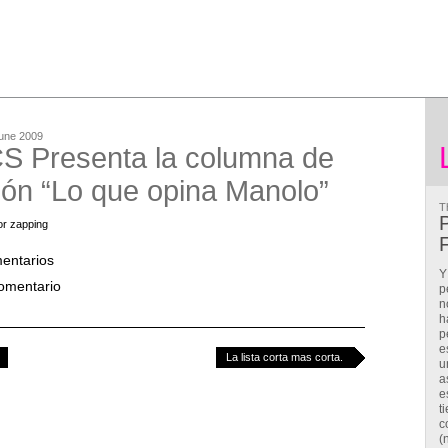
June 2009
 Presenta la columna de
ión “Lo que opina Manolo”
T
P
or zapping
F
entarios
Y
comentario
p
n
h
p
e
La lista corta mas corta.
u
a
e
t
c
(