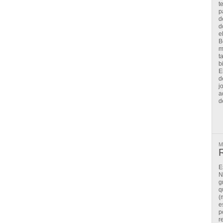
t
p
d
d
e
B
m
t
b
E
d
j
a
d
M
R
E
N
g
q
(
e
p
r