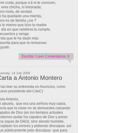
 mi costa, porque a ti ni te conocen,
i eres chicha, ni limonada;
ero mola, de verdad.
e ha quedado una mierda,
ero es de familia ¿no ?
s lo mismo que hizo tu madre
l día en que celebras tu cumple.
ecuerdos y venga
nda que te he dado más
asurita para que la remuevas
 gusto.
Escribir / Leer Comentarios: 0
uesday, 14 July 2009
arta a Antonio Montero
Tras leer su entrevista en Anuncios, como
uevo presidente del CdeC)
ola Antonio,
i abuela, que era una señora muy sabia,
ecía que la clase no se demuestra calzando
apatos de Dior (en los tiempos actuales
odemos quitar los zapatos de Dior y poner
na zapas de D&G); sino siendo humilde,
ceptado los errores y pidiendo disculpas: así
ue públicamente pido disculpas -que para