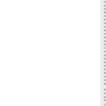
n
p
d
M
A
t
l
e
t
m
t
a
h
C
m
q
l
t
e
t
t
u
s
g
R
h
p
P
¿