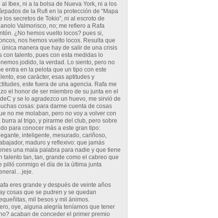
i al Ibex, ni a la bolsa de Nueva York, ni a los
árpados de la Rufi en la protección de “Mapa
e los secretos de Tokio”, ni al escroto de
anolo Valmorisco, no; me refiero a Rafa
ntón. ¿No hemos vuelto locos? pues si,
roncos, nos hemos vuelto locos. Resulta que
a única manera que hay de salir de una crisis
s con talento, pues con esta medidas lo
enemos jodido, la verdad. Lo siento, pero no
e entra en la pelota que un tipo con este
alento, ese carácter, esas aptitudes y
ctitudes, este fuera de una agencia. Rafa me
izo el honor de ser miembro de su junta en el
deC y se lo agradezco un huevo, me sirvió de
uchas cosas: para darme cuenta de cosas
ue no me molaban, pero no voy a volver con
a burra al trigo, y pirarme del club, pero sobre
odo para conocer más a este gran tipo:
legante, inteligente, mesurado, cariñoso,
rabajador, maduro y reflexivo: que jamás
ienes una mala palabra para nadie y que tiene
n talento tan, tan, grande como el cabreo que
e pilló conmigo el día de la última junta
eneral…jeje.
afa eres grande y después de veinte años
ay cosas que se pudren y se quedan
equeñitas, mil besos y mil ánimos.
ero, oye, alguna alegría teníamos que tener
no? acaban de conceder el primer premio