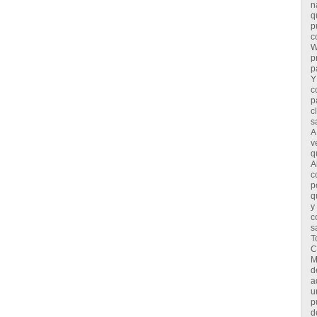
n
q
p
c
W
p
p
Y
c
p
c
s
A
v
q
A
c
p
q
y
c
s
T
C
M
d
a
u
p
d