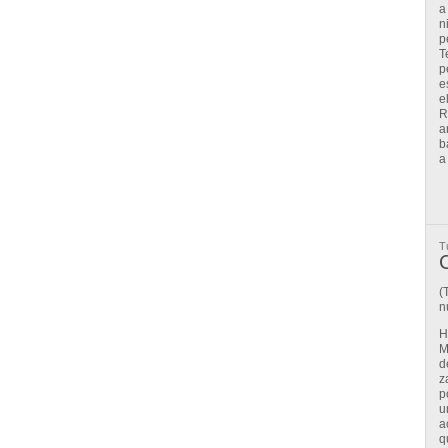
a
n
p
T
p
e
e
R
a
b
a
T
C
(
n
H
M
d
z
p
u
a
q