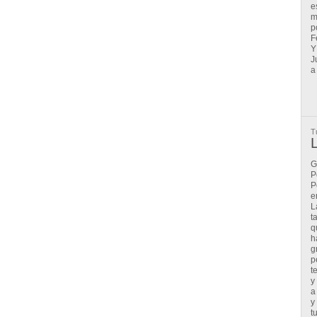
e
m
p
F
Y
J
a
T
G
P
P
e
L
t
q
h
g
p
t
y
a
y
t