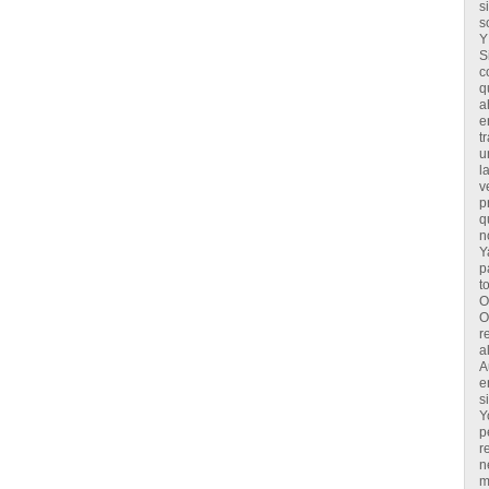
s
s
Y
S
c
q
a
e
t
u
l
v
p
q
n
Y
p
t
O
O
r
a
A
e
s
Y
p
r
n
m