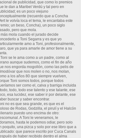
acional de publicidad, que como lo premios
ue le dan a Maribel Verdú y tal pero en
ublicidad; es un poco viejuno
onceptualmente (recuerdo que a Concha
ert le volvía loca el tema, le encantaba este
remio; un beso, Concha), un poco siglo
asado, pero que mola.
 más mola cuando el jurado decide
oncederlo a Toni Segarra y es que yo
articularmente amo a Toni, profesionalmente,
laro, que ya para amarle de amor tiene a su
anta.
 Toni se le ama como a un padre, como al
erano aunque sudemos, como el fin de año
ue nos engorda mogollón, como las pelis de
lmodóvar que nos molen o no, nos molan,
omo a los años 80 que siempre vuelven,
orque Toni somos todos, porque todos
ueríamos ser como el, calva y barriga incluida
 todo, todo, todo ese talento y ese talante, ese
oco, esa lucidez, ese saber ir por delante, ese
aber buscar y saber encontrar.
oni no es que sea grande, es que es el
oloso de Rodas, Godzilla, el pirulí y el Halcón
ilenario puesto uno encima de otro:
escomunal. A Toni le veneramos, le
doramos, hasta le podemos odiar, pero solo
n poquito, una pizca y solo por ese libro que a
ublicado: que parece escrito por Cuca Canals
espués de haber recibido dentro el alma