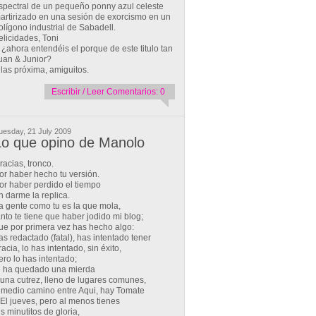
spectral de un pequeño ponny azul celeste
artirizado en una sesión de exorcismo en un
olígono industrial de Sabadell.
elicidades, Toni
 ¿ahora entendéis el porque de este titulo tan
uan & Junior?
 las próxima, amiguitos.
Escribir / Leer Comentarios: 0
uesday, 21 July 2009
Lo que opino de Manolo
racias, tronco.
or haber hecho tu versión.
or haber perdido el tiempo
n darme la replica.
a gente como tu es la que mola,
anto te tiene que haber jodido mi blog;
ue por primera vez has hecho algo:
as redactado (fatal), has intentado tener
racia, lo has intentado, sin éxito,
ero lo has intentado;
e ha quedado una mierda
 una cutrez, lleno de lugares comunes,
 medio camino entre Aqui, hay Tomate
 El jueves, pero al menos tienes
us minutitos de gloria,