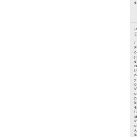
e
M
E
E
E
d
p
e
c
h
n
y
d
M
q
p
l
e
L
s
M
d
A
f