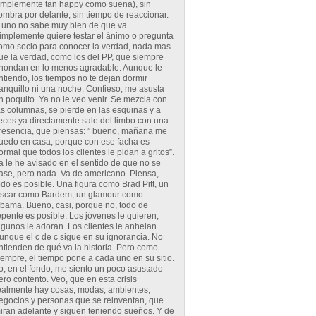
implemente tan happy como suena), sin
ombra por delante, sin tiempo de reaccionar.
 uno no sabe muy bien de que va.
implemente quiere testar el ánimo o pregunta
omo socio para conocer la verdad, nada mas
ue la verdad, como los del PP, que siempre
hondan en lo menos agradable. Aunque le
ntiendo, los tiempos no te dejan dormir
ranquillo ni una noche. Confieso, me asusta
n poquito. Ya no le veo venir. Se mezcla con
as columnas, se pierde en las esquinas y a
eces ya directamente sale del limbo con una
resencia, que piensas: ” bueno, mañana me
uedo en casa, porque con ese facha es
ormal que todos los clientes le pidan a gritos”.
a le he avisado en el sentido de que no se
ase, pero nada. Va de americano. Piensa,
odo es posible. Una figura como Brad Pitt, un
scar como Bardem, un glamour como
bama. Bueno, casi, porque no, todo de
epente es posible. Los jóvenes le quieren,
lgunos le adoran. Los clientes le anhelan.
unque el c de c sigue en su ignorancia. No
ntienden de qué va la historia. Pero como
iempre, el tiempo pone a cada uno en su sitio.
o, en el fondo, me siento un poco asustado
ero contento. Veo, que en esta crisis
ealmente hay cosas, modas, ambientes,
egocios y personas que se reinventan, que
iran adelante y siguen teniendo sueños. Y de